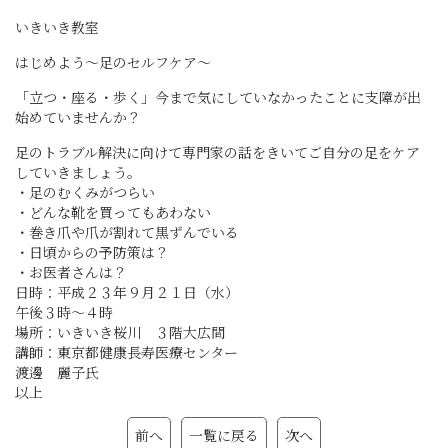
いきいき教室
はじめよう～足のセルフケア～
「立つ・座る・歩く」今まで気にしていなかったことに支障が出
始めていませんか？
足のトラブル解決に向けて専門家の話をきいてご自分の足をケア
していきましょう。
・足のむくみがつらい
・どんな靴を買ってもあわない
・巻き爪や爪が割れて黒ずんでいる
・日頃からの予防策は？
・お医者さんは？
日時：平成２３年９月２１日（水）
午後３時～４時
場所：いきいき桜川 ３階大広間
講師：東京都健康長寿医療センター
渡邊 麗子氏
以上
前へ
一覧に戻る
次へ