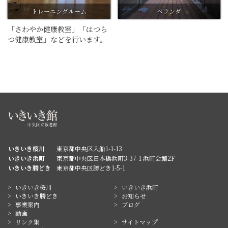
トレーニングルーム
ベランダ
「さわやか健康教室」「はつら
つ健康教室」などを行います。
いきいき桜川
東京都中央区入船1-1-13
いきいき浜町
東京都中央区日本橋浜町3-37-1 浜町会館2F
いきいき勝どき
東京都中央区勝どき1-5-1
いきいき桜川
いきいき浜町
いきいき勝どき
お知らせ
事業案内
ブログ
動画
リンク集
サイトマップ