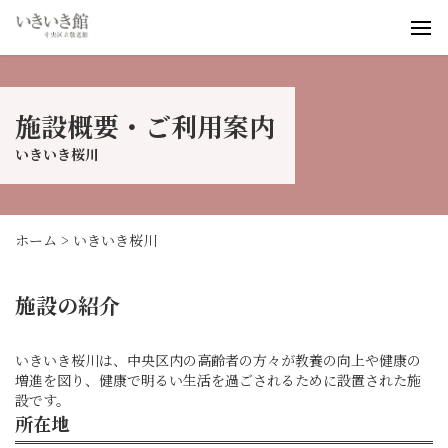
いきいき桜川
お知らせ
施設概要・ご利用案内
ブログ
いきいき桜川
事業案内
動画
アクセス
ホーム
>
いきいき桜川
施設の紹介
いきいき桜川は、中央区内の高齢者の方々が教養の向上や健康の
増進を図り、健康で明るい生活を過ごされるために設置された施
設です。
所在地