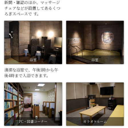
新聞・雑誌のほか、マッサージ
チェアなどが設置してあるくつ
ろぎスペースで す。
浴室
浴室
清潔な浴室で、午後1時から午
後4時まで入浴できます。
PC・図書コーナー
カラオケルーム